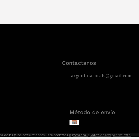
Contactanos
argentinacorals@gmail.com
Método de envío
sa de las y los consumidores. Para reclamos
ingresá acá.
/
Botón de arrepentimiento