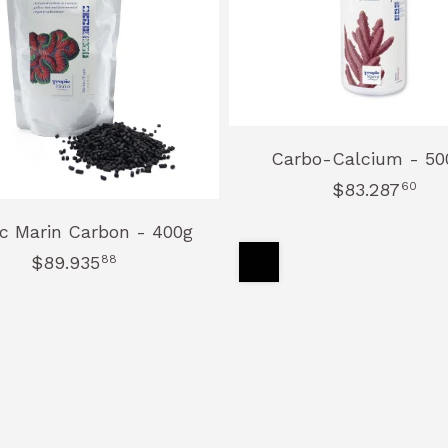
Carbo-Calcium - 50
$83.287
60
ic Marin Carbon - 400g
$89.935
88