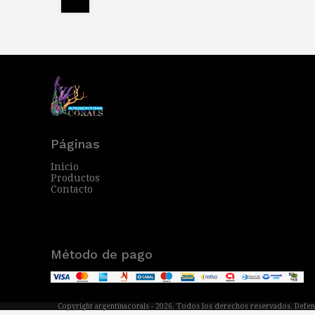
Páginas
Inicio
Productos
Contacto
Método de pago
Copyright argentinacorals - 2026. Todos los derechos reservados. Defen