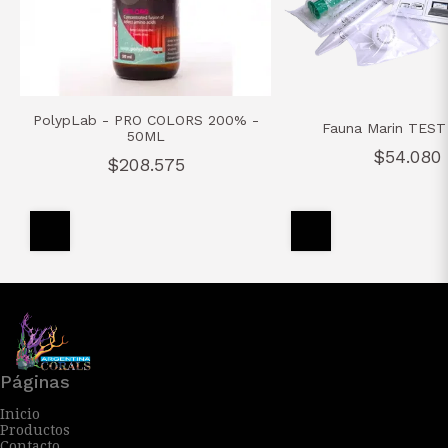
PolypLab - PRO COLORS 200% -
Fauna Marin TEST 
50ML
$54.080
$208.575
Páginas
Inicio
Productos
Contacto