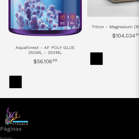
Triton - Magnesium (R
$104.034
8
Aquaforest - AF POLY GLUE
250ML - 250ML
$56.106
68
Páginas
Inicio