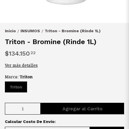
Inicio
INSUMOS
Triton - Bromine (Rinde 1L)
/
/
Triton - Bromine (Rinde 1L)
$134.150
22
Ver más detalles
Marca:
Triton
Triton
Agregar al Carrito
Calcular Costo De Envío: