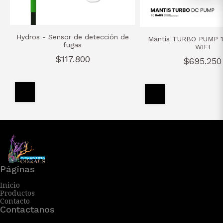
Hydros - Sensor de detección de
Mantis TURBO PUMP 
fugas
WIFI
$117.800
$695.250
Páginas
Inicio
Productos
Contacto
Contactanos