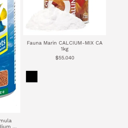
Fauna Marin CALCIUM-MIX CA
1kg
$55.040
rmula
dium -