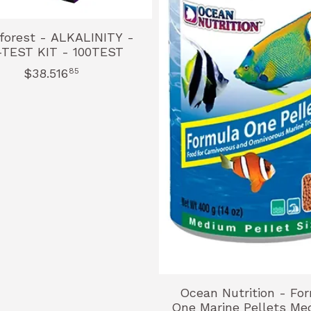
forest - ALKALINITY -
TEST KIT - 100TEST
$38.516
85
Ocean Nutrition - Fo
One Marine Pellets Me