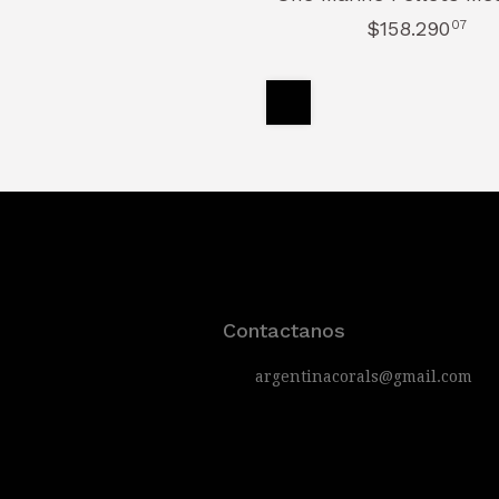
400 GR
$158.290
07
Contactanos
argentinacorals@gmail.com