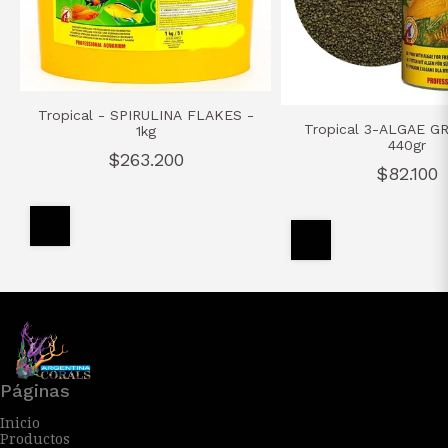
Tropical - SPIRULINA FLAKES -
Tropical 3-ALGAE G
1kg
440gr
$263.200
$82.100
Páginas
Inicio
Productos