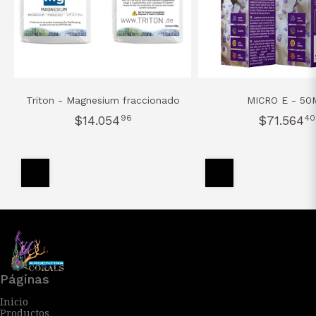
Triton - Magnesium fraccionado
MICRO E - 50
$14.054
96
$71.564
40
Páginas
Inicio
Productos