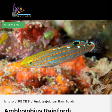
SIN STOCK
Inicio
PECES
Amblygobius Rainfordi
/
/
Amblygobius Rainfordi