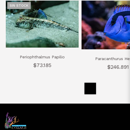
SIN STOCK
Periophthalmus Papilio
Paracanthurus He
$73.185
$246.891