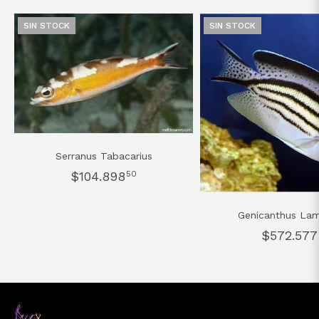
SIN STOCK
SIN STOCK
Serranus Tabacarius
$104.898
50
Genicanthus La
$572.577