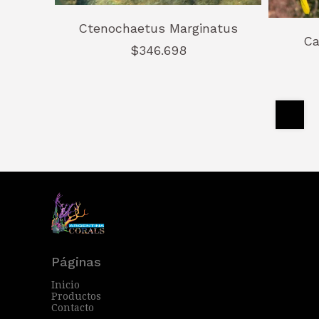
Ctenochaetus Marginatus
Ca
$346.698
Páginas
Inicio
Productos
Contacto