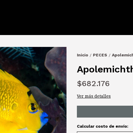
Inicio
PECES
Apolemich
/
/
Apolemichth
$682.176
Ver más detalles
Calcular costo de envío: