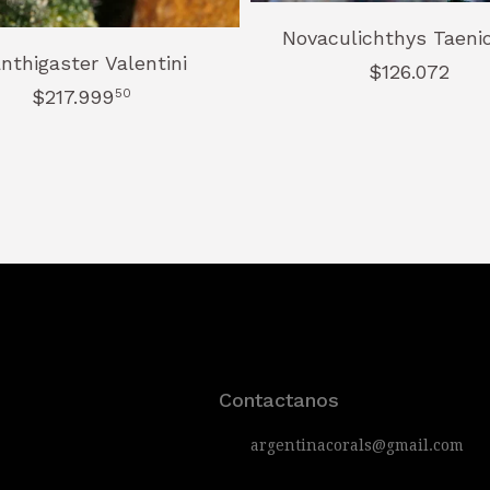
Novaculichthys Taeni
nthigaster Valentini
$126.072
$217.999
50
Contactanos
argentinacorals@gmail.com