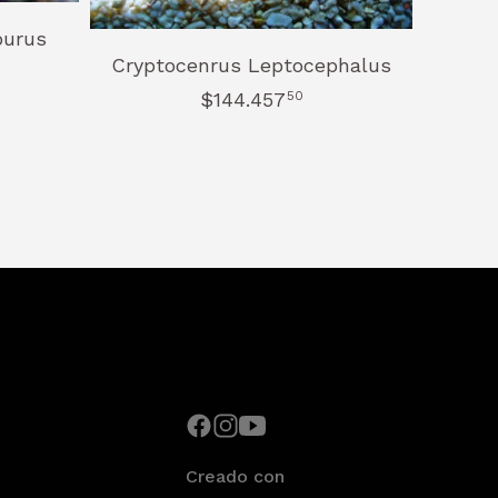
ourus
Cryptocenrus Leptocephalus
$144.457
50
Creado con