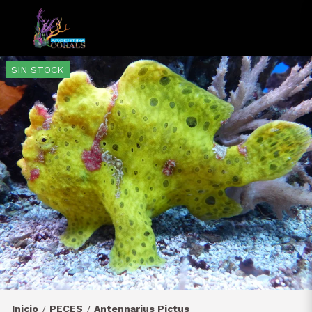
SIN STOCK
Inicio
PECES
Antennarius Pictus
/
/