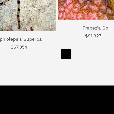
Trapezia Sp
$91.927
50
phiolepsis Superba
$67.354