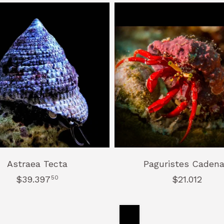
Astraea Tecta
Paguristes Cadena
$39.397
50
$21.012