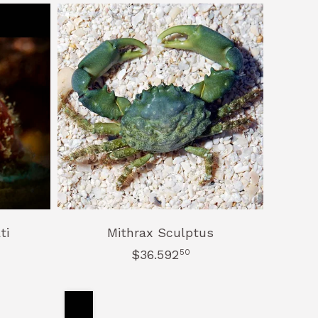
ti
Mithrax Sculptus
$36.592
50