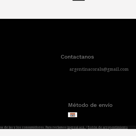
Contactanos
argentinacorals@gmail.com
Método de envío
sa de las y los consumidores. Para reclamos
ingresá acá.
/
Botón de arrepentimiento