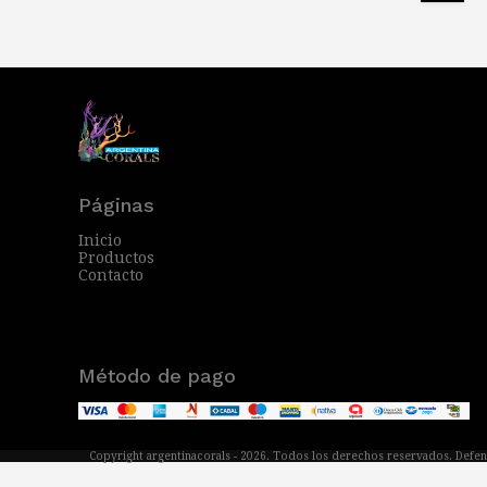
Páginas
Inicio
Productos
Contacto
Método de pago
Copyright argentinacorals - 2026. Todos los derechos reservados. Defen