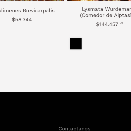
Lysmata Wurdeman
climenes Brevicarpalis
(Comedor de Aiptasi
$58.344
$144.457
50
Contactanos