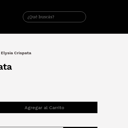
Elysia Crispata
ata
Agregar al Carrito