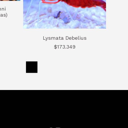
ni
as)
Lysmata Debelius
$173.349