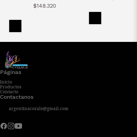
$148.320
Páginas
Inicio
Productos
Contacto
Contactanos
argentinacorals@gmail.com