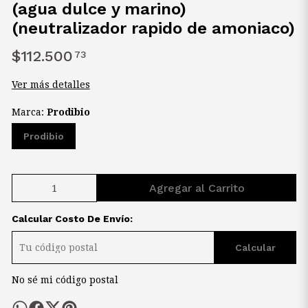
(agua dulce y marino)
(neutralizador rapido de amoniaco)
$112.500
73
Ver más detalles
Marca:
Prodibio
Prodibio
Agregar al Carrito
Calcular Costo De Envío:
Calcular
No sé mi código postal