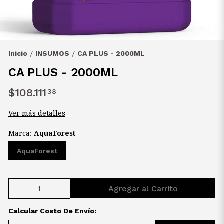
Inicio
INSUMOS
CA PLUS - 2000ML
/
/
CA PLUS - 2000ML
$108.111
38
Ver más detalles
Marca:
AquaForest
AquaForest
Agregar al Carrito
Calcular Costo De Envío: