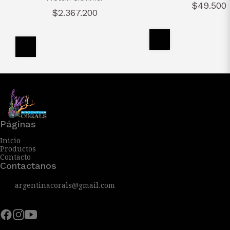
$49.500
$2.367.200
Páginas
Inicio
Productos
Contacto
Contactanos
argentinacorals@gmail.com