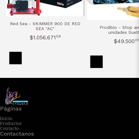
Red Sea - SKIMMER 900 DE RED
Prodibio - Stop a
SEA "AC"
unidades Suel
$1.056.671
59
$49.500
01
Páginas
Inicio
Productos
Contacto
Contactanos