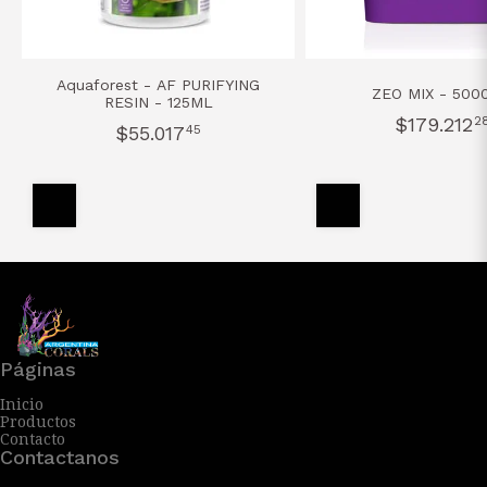
Aquaforest - AF PURIFYING
ZEO MIX - 500
RESIN - 125ML
$179.212
2
$55.017
45
Páginas
Inicio
Productos
Contacto
Contactanos