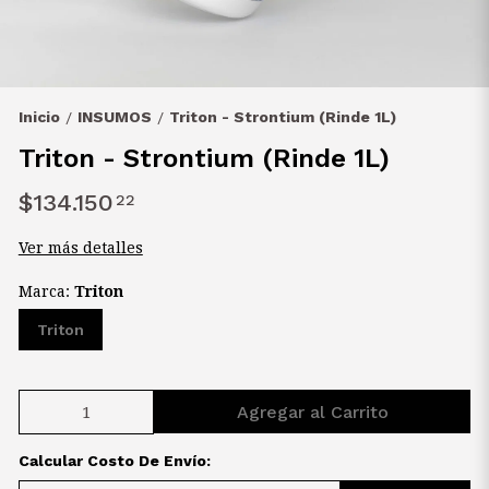
Inicio
INSUMOS
Triton - Strontium (Rinde 1L)
/
/
Triton - Strontium (Rinde 1L)
$134.150
22
Ver más detalles
Marca:
Triton
Triton
Agregar al Carrito
Calcular Costo De Envío: