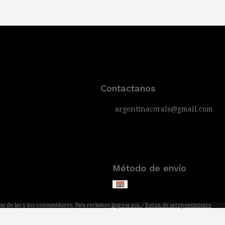
Contactanos
argentinacorals@gmail.com
Método de envío
sa de las y los consumidores. Para reclamos
ingresá acá.
/
Botón de arrepentimiento