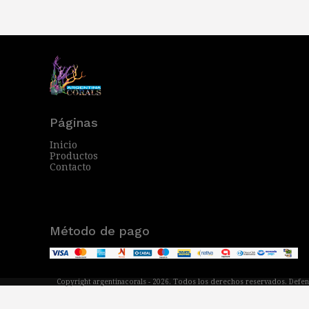
Páginas
Inicio
Productos
Contacto
Método de pago
Copyright argentinacorals - 2026. Todos los derechos reservados. Defen