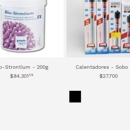
o-Strontium - 200g
Calentadores - Sobo
$84.301
59
$27.700