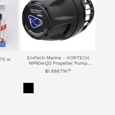
EcoTech Marine - VORTECH
 75 w
MP60wQD Propeller Pump
(Mobius)
$1.988.716
28