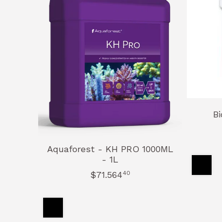
Bi
Aquaforest - KH PRO 1000ML
- 1L
$71.564
40