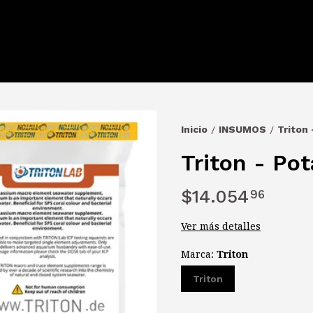
Inicio
INSUMOS
Triton
/
/
Triton - Po
$14.054
96
Ver más detalles
Marca:
Triton
Triton