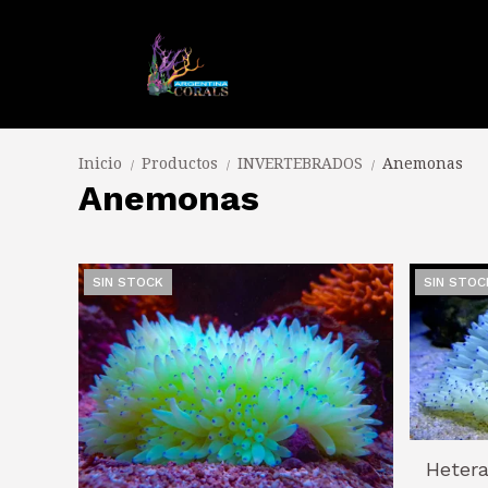
Inicio
Productos
INVERTEBRADOS
Anemonas
/
/
/
Anemonas
SIN STOCK
SIN STOC
Hetera