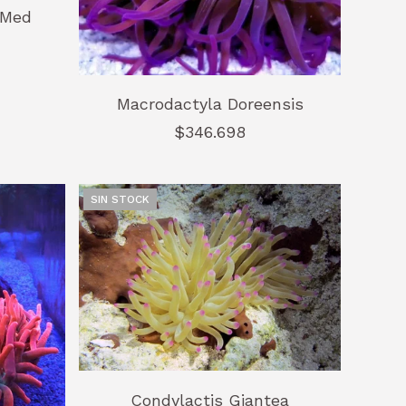
 Med
Macrodactyla Doreensis
$346.698
SIN STOCK
Condylactis Giantea