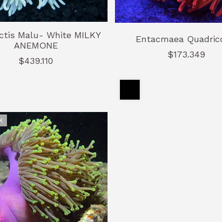
ctis Malu- White MILKY
Entacmaea Quadric
ANEMONE
$173.349
$439.110
K