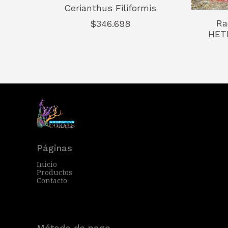
Cerianthus Filiformis
Ra
$346.698
HET
Páginas
Inicio
Productos
Contacto
Método de pago