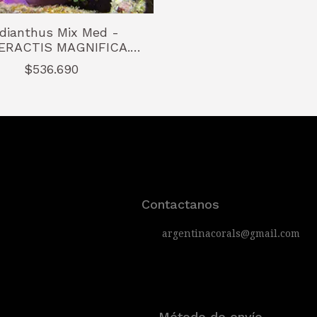
dianthus Mix Med -
ERACTIS MAGNIFICA.
(PURPLE BASE)
$536.690
Contactanos
argentinacorals@gmail.com
Método de envío