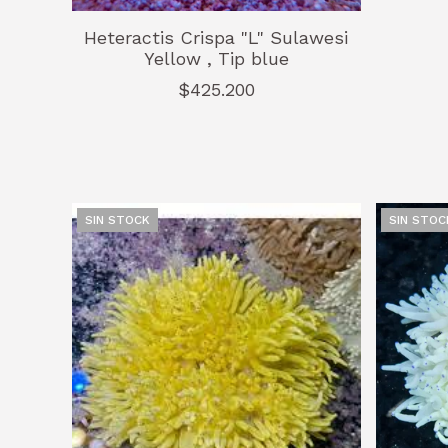
Heteractis Crispa "L" Sulawesi
Yellow , Tip blue
$425.200
SIN STOCK
SIN STOC