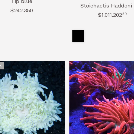
Tip blue
Stoichactis Haddoni
$242.350
$1.011.202
50
K