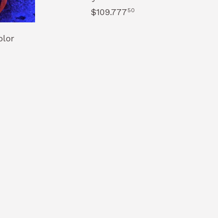
$109.777
50
olor