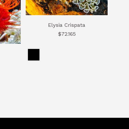
Elysia Crispata
$72.165