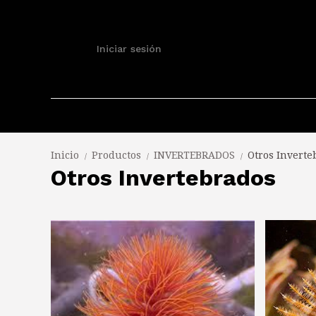
Iniciar sesión
Inicio
Productos
INVERTEBRADOS
Otros Inverte
/
/
/
Otros Invertebrados