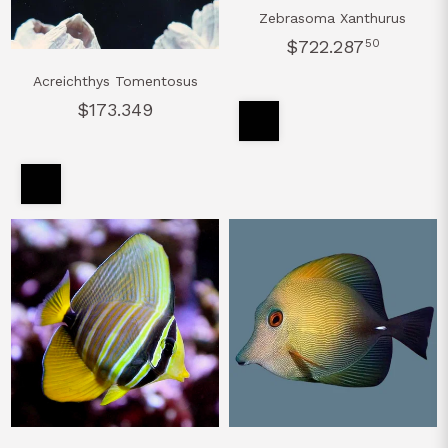
Zebrasoma Xanthurus
$722.287
50
Acreichthys Tomentosus
$173.349