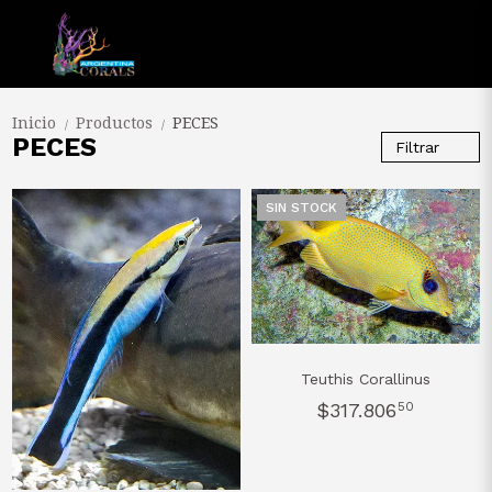
Inicio
Productos
PECES
/
/
PECES
Filtrar
SIN STOCK
Teuthis Corallinus
$317.806
50