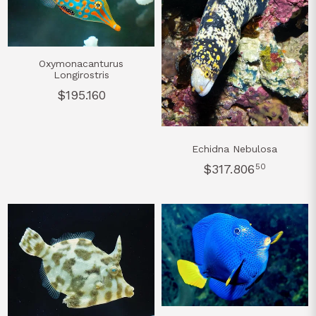
Oxymonacanturus
Longirostris
$195.160
Echidna Nebulosa
$317.806
50