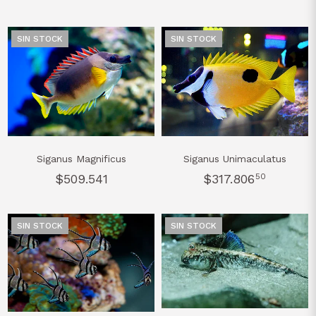
SIN STOCK
SIN STOCK
Siganus Magnificus
Siganus Unimaculatus
$509.541
$317.806
50
SIN STOCK
SIN STOCK