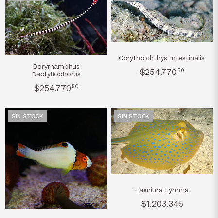
Corythoichthys Intestinalis
Doryrhamphus
$254.770
50
Dactyliophorus
$254.770
50
SIN STOCK
SIN STOCK
Taeniura Lymma
$1.203.345