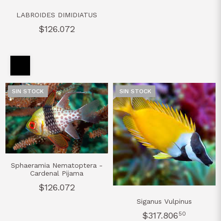
LABROIDES DIMIDIATUS
$126.072
SIN STOCK
SIN STOCK
Sphaeramia Nematoptera -
Cardenal Pijama
$126.072
Siganus Vulpinus
$317.806
50