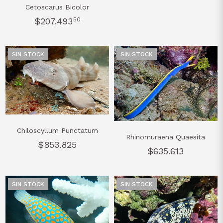
Cetoscarus Bicolor
$207.493
50
SIN STOCK
SIN STOCK
Chiloscyllum Punctatum
Rhinomuraena Quaesita
$853.825
$635.613
SIN STOCK
SIN STOCK