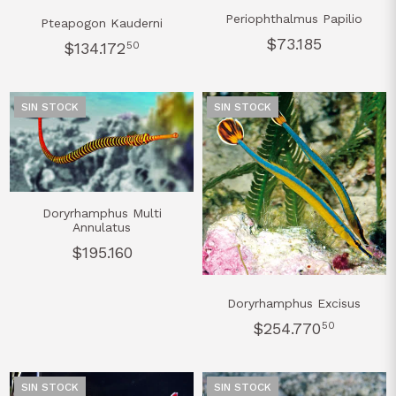
Periophthalmus Papilio
Pteapogon Kauderni
$73.185
$134.172
50
SIN STOCK
SIN STOCK
Doryrhamphus Multi
Annulatus
$195.160
Doryrhamphus Excisus
$254.770
50
SIN STOCK
SIN STOCK