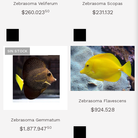
Zebrasoma Veliferum
Zebrasoma Scopas
$260.023
50
$231.132
SIN STOCK
Zebrasoma Flavescens
$924.528
Zebrasoma Gemmatum
$1.877.947
50